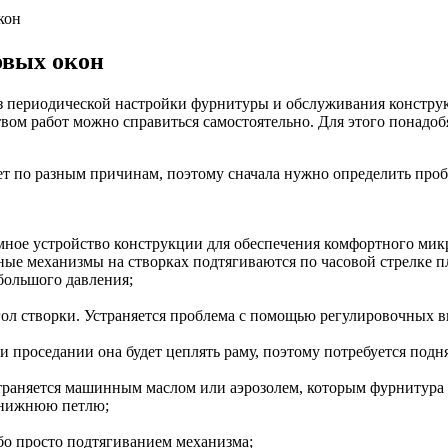
кон
овых окон
з периодической настройки фурнитуры и обслуживания конструк
вом работ можно справиться самостоятельно. Для этого понадоб
т по разным причинам, поэтому сначала нужно определить пробл
мное устройство конструкции для обеспечения комфортного мик
очные механизмы на створках подтягиваются по часовой стрелк
ольшого давления;
гол створки. Устраняется проблема с помощью регулировочных 
ри проседании она будет цеплять раму, поэтому потребуется под
Устраняется машинным маслом или аэрозолем, которым фурнитура
и нижнюю петлю;
бо просто подтягиванием механизма;