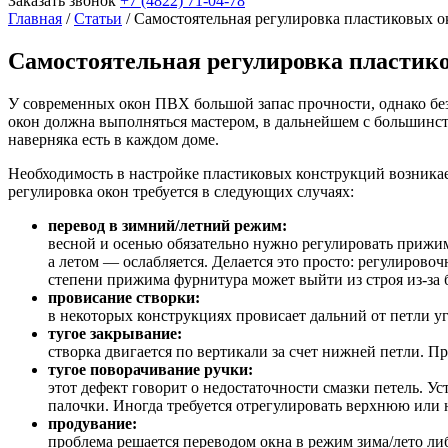
Заказать звонок
+7 (4822) 71-04-78
Главная
/
Статьи
/
Самостоятельная регулировка пластиковых о
Самостоятельная регулировка пластик
У современных окон ПВХ большой запас прочности, однако бе
окон должна выполняться мастером, в дальнейшем с большинст
наверняка есть в каждом доме.
Необходимость в настройке пластиковых конструкций возникае
регулировка окон требуется в следующих случаях:
перевод в зимний/летний режим:
весной и осенью обязательно нужно регулировать прижи
а летом — ослабляется. Делается это просто: регулиров
степени прижима фурнитура может выйти из строя
из-за
б
провисание створки:
в некоторых конструкциях провисает дальний от петли у
тугое закрывание:
створка двигается по вертикали за счет нижней петли. П
тугое поворачивание ручки:
этот дефект говорит о недостаточности смазки петель. 
палочки. Иногда требуется отрегулировать верхнюю ил
продувание:
проблема решается переводом окна в режим зима/лето ли